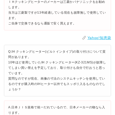
ＩＨクッキングヒーターのメーカーは三菱かパナソニックをお勧め
します。
当方は三菱製ですが13年経過している現在も故障無しで使用してい
ます。
ご自身で交換できるなら通販で安く買えます。
Yahoo!知恵袋
Q.IH クッキングヒーター(ビルトインタイプ)の取り付けについて質
問があります。
10年ほど使用していたIH クッキングヒーター(KZ-321MS)が故障し
てしまい買い替えを予定しており、取り付けも自分で行おうと思っ
ています。
質問なのですが現在、画像の寸法のシステムキッチンを使用してい
るのですが購入時のIHヒーター以外でもスッポリ入るものなのでし
ょうか？
A.日本ＪＩＳ規格で統一だれているので、日本メーカーの物なら入
ります。