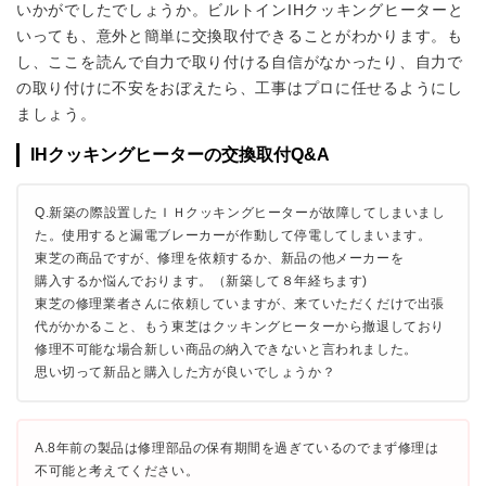
いかがでしたでしょうか。ビルトインIHクッキングヒーターと
いっても、意外と簡単に交換取付できることがわかります。も
し、ここを読んで自力で取り付ける自信がなかったり、自力で
の取り付けに不安をおぼえたら、工事はプロに任せるようにし
ましょう。
IHクッキングヒーターの交換取付Q&A
Q.新築の際設置したＩＨクッキングヒーターが故障してしまいまし
た。使用すると漏電ブレーカーが作動して停電してしまいます。
東芝の商品ですが、修理を依頼するか、新品の他メーカーを
購入するか悩んでおります。（新築して８年経ちます)
東芝の修理業者さんに依頼していますが、来ていただくだけで出張
代がかかること、もう東芝はクッキングヒーターから撤退しており
修理不可能な場合新しい商品の納入できないと言われました。
思い切って新品と購入した方が良いでしょうか？
A.8年前の製品は修理部品の保有期間を過ぎているのでまず修理は
不可能と考えてください。