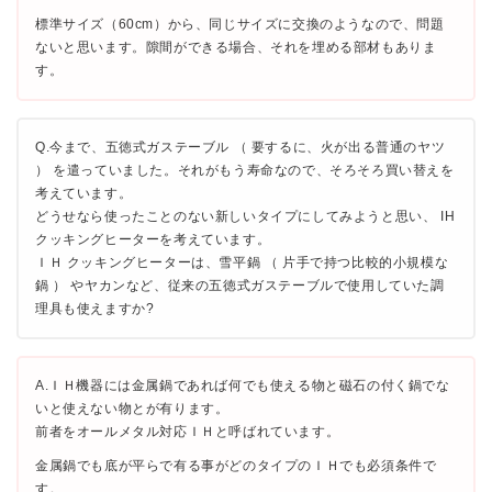
標準サイズ（60cm）から、同じサイズに交換のようなので、問題
ないと思います。隙間ができる場合、それを埋める部材もありま
す。
Q.今まで、五徳式ガステーブル （ 要するに、火が出る普通のヤツ
） を遣っていました。それがもう寿命なので、そろそろ買い替えを
考えています。
どうせなら使ったことのない新しいタイプにしてみようと思い、 IH
クッキングヒーターを考えています。
ＩＨ クッキングヒーターは、雪平鍋 （ 片手で持つ比較的小規模な
鍋 ） やヤカンなど、従来の五徳式ガステーブルで使用していた調
理具も使えますか?
A.ＩＨ機器には金属鍋であれば何でも使える物と磁石の付く鍋でな
いと使えない物とが有ります。
前者をオールメタル対応ＩＨと呼ばれています。
金属鍋でも底が平らで有る事がどのタイプのＩＨでも必須条件で
す。