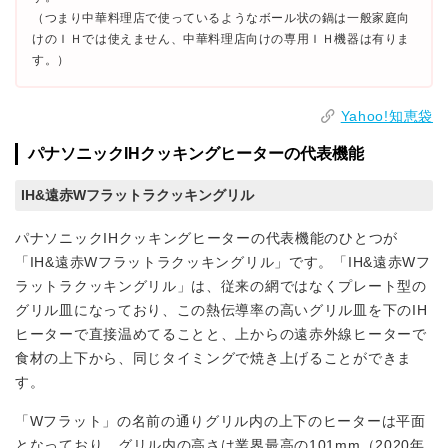
（つまり中華料理店で使っているようなボール状の鍋は一般家庭向
けのＩＨでは使えません、中華料理店向けの専用ＩＨ機器は有りま
す。）
Yahoo!知恵袋
パナソニックIHクッキングヒーターの代表機能
IH&遠赤Wフラットラクッキングリル
パナソニックIHクッキングヒーターの代表機能のひとつが
「IH&遠赤Wフラットラクッキングリル」です。「IH&遠赤Wフ
ラットラクッキングリル」は、従来の網ではなくプレート型の
グリル皿になっており、この熱伝導率の高いグリル皿を下のIH
ヒーターで直接温めてることと、上からの遠赤外線ヒーターで
食材の上下から、同じタイミングで焼き上げることができま
す。
「Wフラット」の名前の通りグリル内の上下のヒーターは平面
となっており、グリル内の高さは業界最高の101mm（2020年