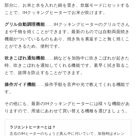
部分に、お米と水を入れた鍋を置き、炊飯モードにセットする
ことで、IHクッキングヒーターでお米が炊けます。
グリル自動調理機能
……IHクッキングヒーターのグリルでさん
まや干物を焼くことができます。最新のものでは自動両面焼き
機能がついているものもあり、焼き魚を裏返すこと無く焼くこ
とができるため、便利です。
吹きこぼれ通知機能
……鍋などを加熱中に吹きこぼれが起きた
時、吹きこぼれを通知してくれる機能です。素早く拭き取るこ
とで、故障を防止することができます。
操作ガイド機能
……操作手順を音声や光で教えてくれる機能で
す。
その他にも、最新のIHクッキングヒーターには様々な機能があ
りますので、用途にあわせて買い替える機種を選びましょう。
ラジエントヒーターとは？
左右のIHヒーターのちょうど真ん中に付いていて、加熱時はオレン