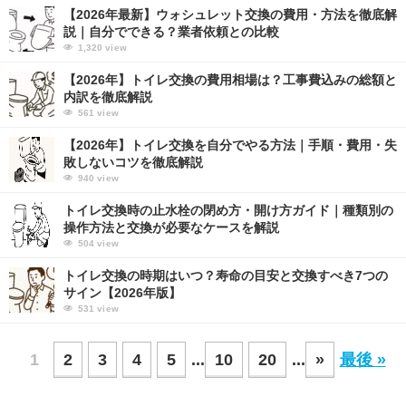
【2026年最新】ウォシュレット交換の費用・方法を徹底解
説｜自分でできる？業者依頼との比較
1,320
view
【2026年】トイレ交換の費用相場は？工事費込みの総額と
内訳を徹底解説
561
view
【2026年】トイレ交換を自分でやる方法｜手順・費用・失
敗しないコツを徹底解説
940
view
トイレ交換時の止水栓の閉め方・開け方ガイド｜種類別の
操作方法と交換が必要なケースを解説
504
view
トイレ交換の時期はいつ？寿命の目安と交換すべき7つの
サイン【2026年版】
531
view
1
2
3
4
5
...
10
20
...
»
最後 »