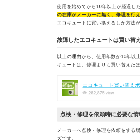
使用を始めてから10年以上が経過し
の在庫がメーカーに無く、修理を行
エコキュートに買い換えるしか方法
故障したエコキュートは買い替
以上の理由から、使用年数が10年以
キュートは、修理よりも買い替えた
エコキュート買い替え
282,875
view
点検・修理を依頼時に必要な情
メーカーへ点検・修理を依頼をする
ズです。