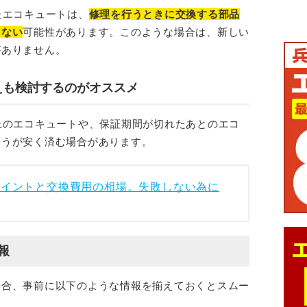
たエコキュートは、
修理を行うときに交換する部品
えない
可能性があります。このような場合は、新しい
がありません。
えも検討するのがオススメ
上のエコキュートや、保証期間が切れたあとのエコ
ほうが安く済む場合があります。
ポイントと交換費用の相場。失敗しない為に
報
場合、事前に以下のような情報を揃えておくとスムー