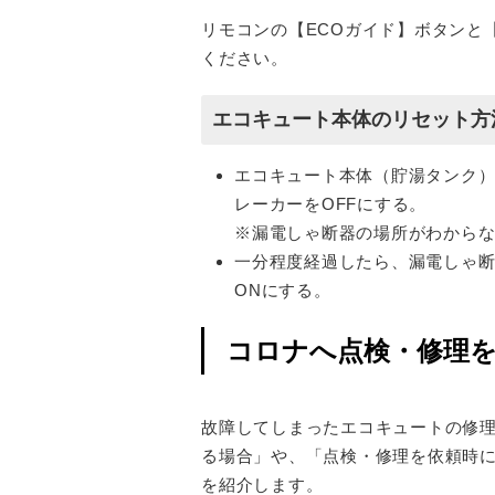
リモコンの【ECOガイド】ボタンと
ください。
エコキュート本体のリセット方
エコキュート本体（貯湯タンク
レーカーをOFFにする。
※漏電しゃ断器の場所がわから
一分程度経過したら、漏電しゃ
ONにする。
コロナへ点検・修理
故障してしまったエコキュートの修
る場合」や、「点検・修理を依頼時
を紹介します。