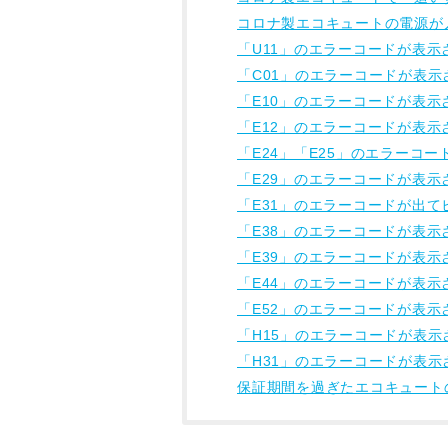
コロナ製エコキュートの電源が
「U11」のエラーコードが表
「C01」のエラーコードが表
「E10」のエラーコードが表
「E12」のエラーコードが表
「E24」「E25」のエラーコ
「E29」のエラーコードが表
「E31」のエラーコードが出
「E38」のエラーコードが表
「E39」のエラーコードが表
「E44」のエラーコードが表
「E52」のエラーコードが表
「H15」のエラーコードが表
「H31」のエラーコードが表
保証期間を過ぎたエコキュート