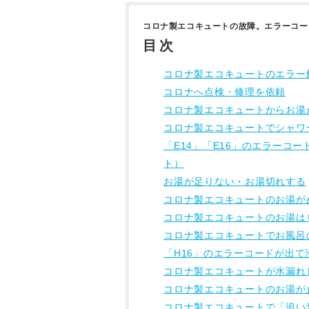
コロナ製エコキュートの故障。エラーコー
目次
コロナ製エコキュートのエラー
コロナへ点検・修理を依頼
コロナ製エコキュートからお湯
コロナ製エコキュートでシャワ
「E14」「E16」のエラーコ
ト）
お湯が足りない・お湯切れする
コロナ製エコキュートのお湯が
コロナ製エコキュートのお湯は
コロナ製エコキュートでお風呂
「H16」のエラーコードが出
コロナ製エコキュートが水漏れ
コロナ製エコキュートのお湯が
コロナ製エコキュートで「追い