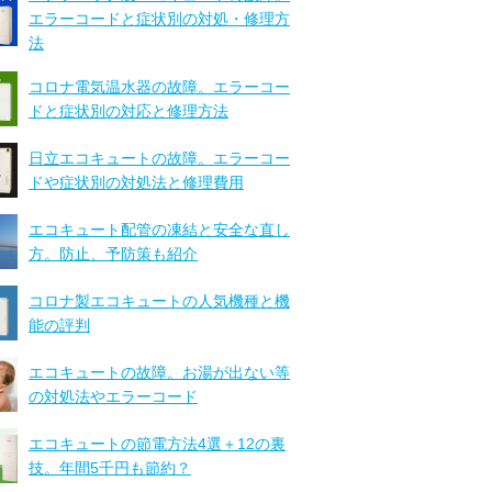
エラーコードと症状別の対処・修理方
法
コロナ電気温水器の故障。エラーコー
ドと症状別の対応と修理方法
日立エコキュートの故障。エラーコー
ドや症状別の対処法と修理費用
エコキュート配管の凍結と安全な直し
方。防止、予防策も紹介
コロナ製エコキュートの人気機種と機
能の評判
エコキュートの故障。お湯が出ない等
の対処法やエラーコード
エコキュートの節電方法4選＋12の裏
技。年間5千円も節約？