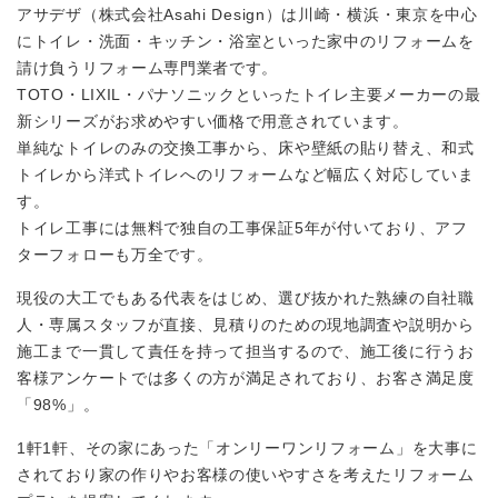
アサデザ（株式会社Asahi Design）は川崎・横浜・東京を中心
にトイレ・洗面・キッチン・浴室といった家中のリフォームを
請け負うリフォーム専門業者です。
TOTO・LIXIL・パナソニックといったトイレ主要メーカーの最
新シリーズがお求めやすい価格で用意されています。
単純なトイレのみの交換工事から、床や壁紙の貼り替え、和式
トイレから洋式トイレへのリフォームなど幅広く対応していま
す。
トイレ工事には無料で独自の工事保証5年が付いており、アフ
ターフォローも万全です。
現役の大工でもある代表をはじめ、選び抜かれた熟練の自社職
人・専属スタッフが直接、見積りのための現地調査や説明から
施工まで一貫して責任を持って担当するので、施工後に行うお
客様アンケートでは多くの方が満足されており、お客さ満足度
「98%」。
1軒1軒、その家にあった「オンリーワンリフォーム」を大事に
されており家の作りやお客様の使いやすさを考えたリフォーム