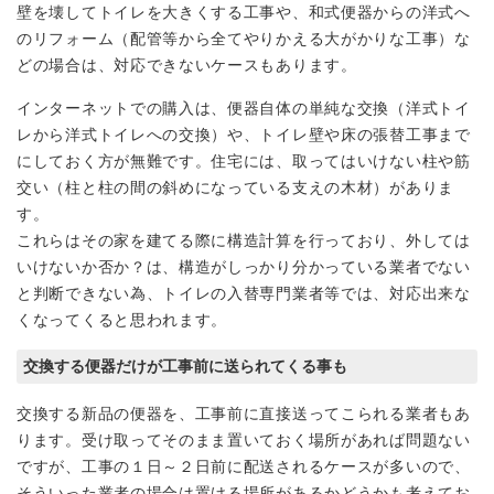
壁を壊してトイレを大きくする工事や、和式便器からの洋式へ
のリフォーム（配管等から全てやりかえる大がかりな工事）な
どの場合は、対応できないケースもあります。
インターネットでの購入は、便器自体の単純な交換（洋式トイ
レから洋式トイレへの交換）や、トイレ壁や床の張替工事まで
にしておく方が無難です。住宅には、取ってはいけない柱や筋
交い（柱と柱の間の斜めになっている支えの木材）がありま
す。
これらはその家を建てる際に構造計算を行っており、外しては
いけないか否か？は、構造がしっかり分かっている業者でない
と判断できない為、トイレの入替専門業者等では、対応出来な
くなってくると思われます。
交換する便器だけが工事前に送られてくる事も
交換する新品の便器を、工事前に直接送ってこられる業者もあ
ります。受け取ってそのまま置いておく場所があれば問題ない
ですが、工事の１日～２日前に配送されるケースが多いので、
そういった業者の場合は置ける場所があるかどうかも考えてお