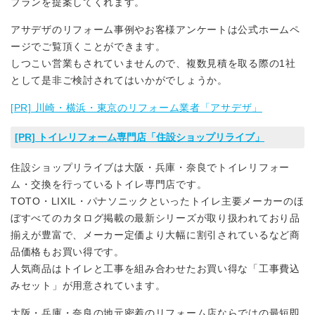
プランを提案してくれます。
アサデザのリフォーム事例やお客様アンケートは公式ホームペ
ージでご覧頂くことができます。
しつこい営業もされていませんので、複数見積を取る際の1社
として是非ご検討されてはいかがでしょうか。
[PR] 川崎・横浜・東京のリフォーム業者「アサデザ」
[PR] トイレリフォーム専門店「住設ショップリライブ」
住設ショップリライブは大阪・兵庫・奈良でトイレリフォー
ム・交換を行っているトイレ専門店です。
TOTO・LIXIL・パナソニックといったトイレ主要メーカーのほ
ぼすべてのカタログ掲載の最新シリーズが取り扱われており品
揃えが豊富で、メーカー定価より大幅に割引されているなど商
品価格もお買い得です。
人気商品はトイレと工事を組み合わせたお買い得な「工事費込
みセット」が用意されています。
大阪・兵庫・奈良の地元密着のリフォーム店ならではの最短即