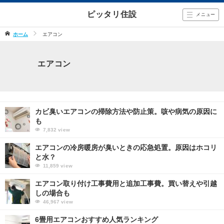
ピッタリ住設
メニュー
ホーム
エアコン
エアコン
カビ臭いエアコンの掃除方法や防止策。咳や病気の原因に
も
7,832
view
エアコンの冷房暖房が臭いときの応急処置。原因はホコリ
と水？
11,859
view
エアコン取り付け工事費用と追加工事費。買い替えや引越
しの場合も
46,967
view
6畳用エアコンおすすめ人気ランキング