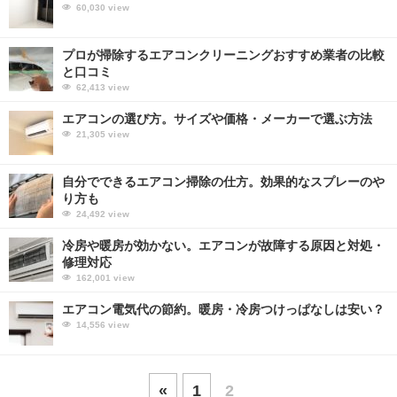
60,030
view
プロが掃除するエアコンクリーニングおすすめ業者の比較
と口コミ
62,413
view
エアコンの選び方。サイズや価格・メーカーで選ぶ方法
21,305
view
自分でできるエアコン掃除の仕方。効果的なスプレーのや
り方も
24,492
view
冷房や暖房が効かない。エアコンが故障する原因と対処・
修理対応
162,001
view
エアコン電気代の節約。暖房・冷房つけっぱなしは安い？
14,556
view
«
1
2