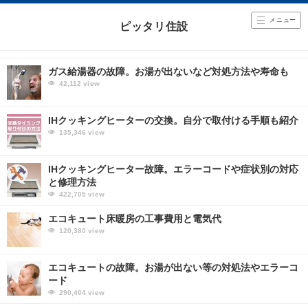
メニュー
ピッタリ住設
ガス給湯器の故障。お湯が出ないなど対処方法や寿命も
42,112
view
IHクッキングヒーターの交換。自分で取付ける手順も紹介
135,346
view
IHクッキングヒーター故障。エラーコードや症状別の対応
と修理方法
422,705
view
エコキュート床暖房の工事費用と電気代
120,380
view
エコキュートの故障。お湯が出ない等の対処法やエラーコ
ード
290,404
view