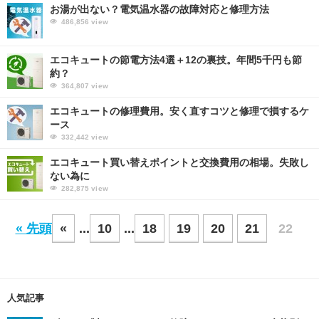
お湯が出ない？電気温水器の故障対応と修理方法
486,856
view
エコキュートの節電方法4選＋12の裏技。年間5千円も節
約？
364,807
view
エコキュートの修理費用。安く直すコツと修理で損するケ
ース
332,442
view
エコキュート買い替えポイントと交換費用の相場。失敗し
ない為に
282,875
view
« 先頭
«
...
10
...
18
19
20
21
22
人気記事