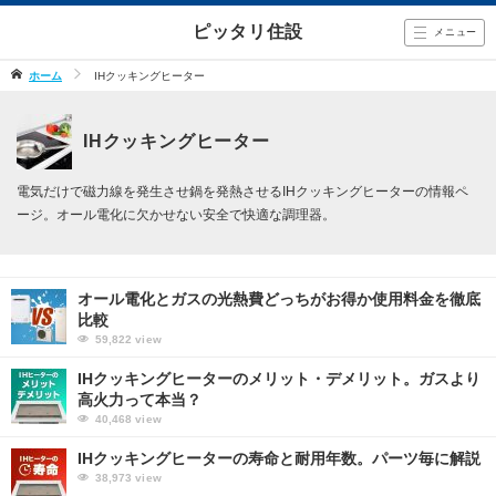
ピッタリ住設
メニュー
ホーム
IHクッキングヒーター
IHクッキングヒーター
電気だけで磁力線を発生させ鍋を発熱させるIHクッキングヒーターの情報ペ
ージ。オール電化に欠かせない安全で快適な調理器。
オール電化とガスの光熱費どっちがお得か使用料金を徹底
比較
59,822
view
IHクッキングヒーターのメリット・デメリット。ガスより
高火力って本当？
40,468
view
IHクッキングヒーターの寿命と耐用年数。パーツ毎に解説
38,973
view